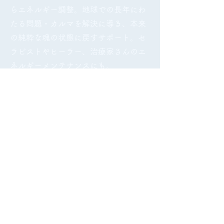
らエネルギー調整。地球での長年にわ
たる問題・カルマを解決に導き、本来
の純粋な魂の状態に戻すサポート。セ
ラピストやヒーラー、治療家さんのエ
ネルギーメンテナンスにも。
サロン所在地：奈良県桜井市。
桜井駅
（ＪＲ線・近鉄大阪線）から徒歩圏
内。駐車場あり。
【
完全予約制】ヒーリングサロン
*当方はあらゆる宗教団体・霊感商法・思
想団体とも関係ございません。