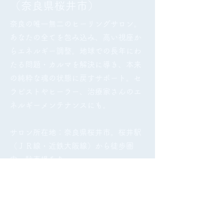
（奈良県桜井市）
奈良の唯一無二のヒーリングサロン。
あなたの全てを包み込み、高い視座か
らエネルギー調整。地球での長年にわ
たる問題・カルマを解決に導き、本来
の純粋な魂の状態に戻すサポート。セ
ラピストやヒーラー、治療家さんのエ
ネルギーメンテナンスにも。
サロン所在地：奈良県桜井市。
桜井駅
（ＪＲ線・近鉄大阪線）から徒歩圏
内。駐車場あり。
【
完全予約制】ヒーリングサロン
*当方はあらゆる宗教団体・霊感商法・思
想団体とも関係ございません。